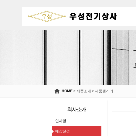
HOME
>
제품소개
>
제품갤러리
매
장
회사소개
전
인사말
경
매장전경