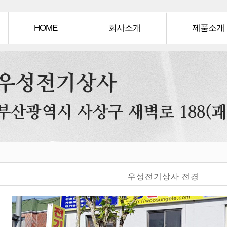
메
인
HOME
회사소개
제품소개
메
뉴
인사말
제품소개
매장전경
제품갤러리
오시는길
우성전기상사 전경