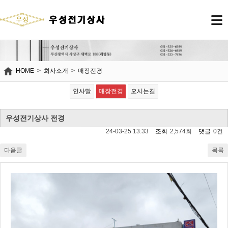
HOME
>
회사소개
>
매장전경
회
인사말
매장전경
오시는길
사
소
개
우성전기상사 전경
24-03-25 13:33
조회
2,574회
댓글
0건
다음글
목록